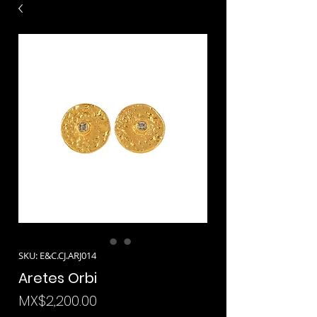
SKU: E&C.CJ.ARJ014
Aretes Orbi
Price
MX$2,200.00