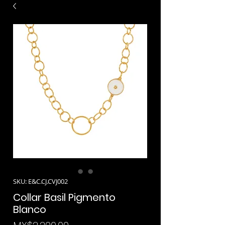
SKU: E&C.CJ.CVJ002
Collar Basil Pigmento
Blanco