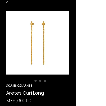
SKU: E&C.CJ.ARJ038
Aretes Curi Long
Price
MX$1,600.00